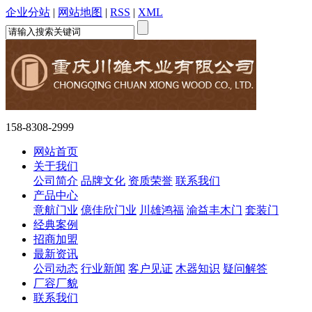
企业分站
|
网站地图
|
RSS
|
XML
158-8308-2999
网站首页
关于我们
公司简介
品牌文化
资质荣誉
联系我们
产品中心
意航门业
億佳欣门业
川雄鸿福
渝益丰木门
套装门
经典案例
招商加盟
最新资讯
公司动态
行业新闻
客户见证
木器知识
疑问解答
厂容厂貌
联系我们