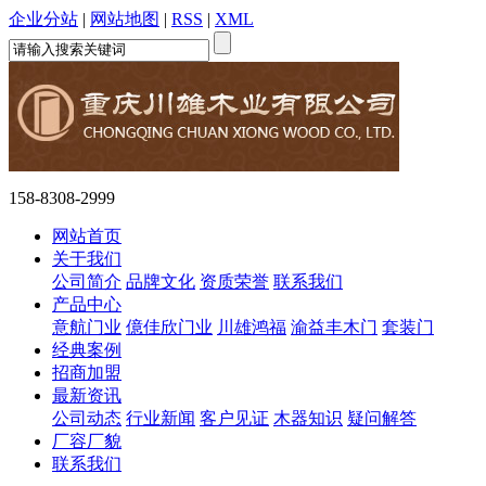
企业分站
|
网站地图
|
RSS
|
XML
158-8308-2999
网站首页
关于我们
公司简介
品牌文化
资质荣誉
联系我们
产品中心
意航门业
億佳欣门业
川雄鸿福
渝益丰木门
套装门
经典案例
招商加盟
最新资讯
公司动态
行业新闻
客户见证
木器知识
疑问解答
厂容厂貌
联系我们