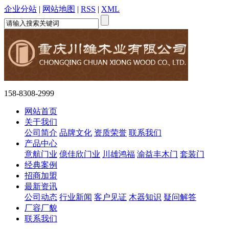
企业分站
|
网站地图
|
RSS
|
XML
158-8308-2999
网站首页
关于我们
公司简介
品牌文化
资质荣誉
联系我们
产品中心
意航门业
億佳欣门业
川雄鸿福
渝益丰木门
套装门
经典案例
招商加盟
最新资讯
公司动态
行业新闻
客户见证
木器知识
疑问解答
厂容厂貌
联系我们