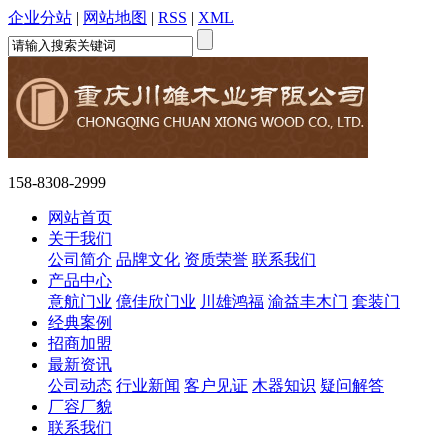
企业分站
|
网站地图
|
RSS
|
XML
158-8308-2999
网站首页
关于我们
公司简介
品牌文化
资质荣誉
联系我们
产品中心
意航门业
億佳欣门业
川雄鸿福
渝益丰木门
套装门
经典案例
招商加盟
最新资讯
公司动态
行业新闻
客户见证
木器知识
疑问解答
厂容厂貌
联系我们