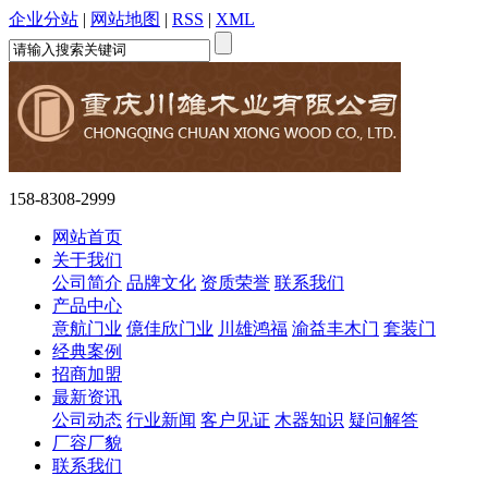
企业分站
|
网站地图
|
RSS
|
XML
158-8308-2999
网站首页
关于我们
公司简介
品牌文化
资质荣誉
联系我们
产品中心
意航门业
億佳欣门业
川雄鸿福
渝益丰木门
套装门
经典案例
招商加盟
最新资讯
公司动态
行业新闻
客户见证
木器知识
疑问解答
厂容厂貌
联系我们